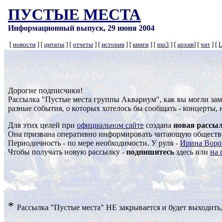
ПУСТЫЕ МЕСТА
Информационный выпуск, 29 июня 2004
[
новости
] [
цитаты
] [
отчеты
] [
история
] [
книги
] [
mp3
] [
архив
] [
чат
] [
L
Дорогие подписчики!
Рассылка "Пустые места группы Аквариум", как вы могли замет
разные события, о которых хотелось бы сообщать - концерты, 
Для этих целей при
официальном сайте
создана
новая рассы
Она призвана оперативно информировать читающую обществен
Периодичность - по мере необходимости. У руля -
Ирина Воро
Чтобы получать новую рассылку -
подпишитесь
здесь или
на 
*
Рассылка "Пустые места" НЕ закрывается и будет выходить