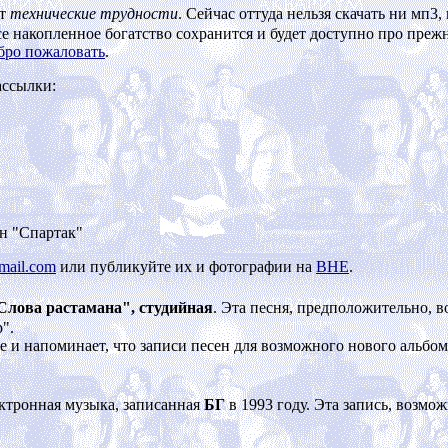
ет
технические трудности
. Сейчас оттуда нельзя скачать ни мп3,
се накопленное богатство сохранится и будет доступно про преж
бро пожаловать
.
ассылки:
он "Спартак"
mail.com
или публикуйте их и фотографии на
ВНЕ
.
Слова растамана", студийная
. Эта песня, предположительно, 
".
и напоминает, что записи песен для возможного нового альбома
ектронная музыка, записанная
БГ
в 1993 году. Эта запись, возмо