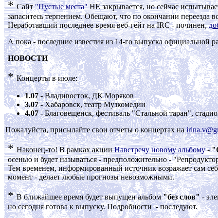
*
Сайт
"Пустые места"
НЕ закрывается, но сейчас испытыва
запаситесь терпением. Обещают, что по окончании переезда в
Неработавший последнее время веб-гейт на
IRC -
починен,
до
А пока - последние известия из 14-го выпуска официальной р
НОВОСТИ
*
Концерты в июле:
1.07
- Владивосток, ДК Моряков
3.07
- Хабаровск, театр Музкомедии
4.07
- Благовещенск, фестиваль "Стальной таран", стади
Пожалуйста, присылайте свои отчеты о концертах на
irina.v@g
*
Наконец-то! В рамках акции
Навстречу новому альбому
-
"
осенью и будет называться - предположительно - "Репродуктор
Тем временем, информированный источник возражает сам себе 
момент - делает любые прогнозы невозможными.
*
В ближайшее время будет выпущен альбом
"без слов"
- эл
но сегодня готова к выпуску. Подробности - последуют.